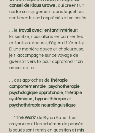
conseil de Klaus Grawe
, qui créent un
cadre sans jugement dans lequel tes
sentiments sont appréciés et valorisés.
… le
t
ravail avec l'enfant intérieur
:
Ensemble, nous allons rencontrer tes
enfants intérieurs (d’âges différents).
D’une manière douce et chaleureuse,
je t’ accompagne sur ce voyage de
guérison vers toi pour approfondir ton
amour de toi.
… des approches de
thérapie
comportementale
,
psychothérapie
psychologique approfondie
,
thérapie
systémique
,
hypno-thérapie
et
psychothérapie neurolinguistique
.
… "
The Work"
de Byron Katie : Les
croyances et les schémas de pensée
bloqués sont remis en question et mis