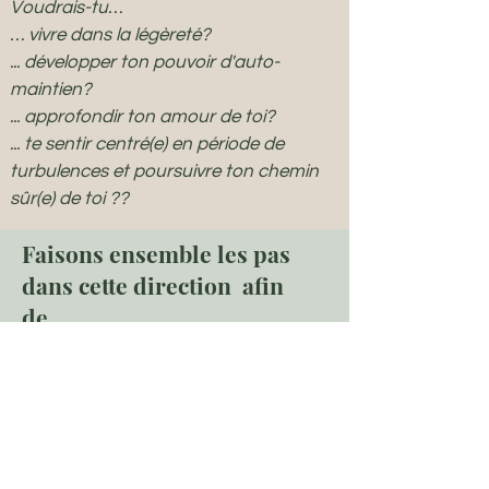
Voudrais-tu…
… vivre dans la légèreté?
... développer ton pouvoir d'auto-
maintien?
... approfondir ton amour de toi?
... te sentir centré(e) en période de
turbulences et poursuivre ton chemin
sûr(e) de toi ??
Faisons ensemble les pas
dans cette direction afin
de...
•
Dissoudre les croyances bloquantes
et
les vieux
schémas
, et rompre la
résistance intérieure
• Développer des outils qui t'aideront à
prêter main forte à ton
enfant intérieur
,