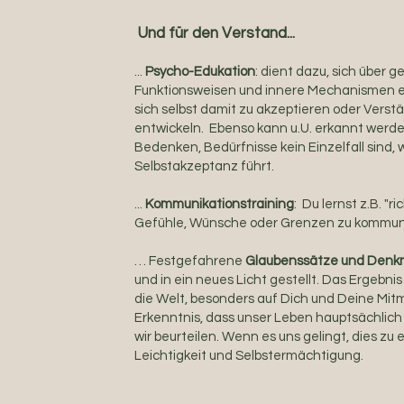
Und f
ür den Verstand
...
...
Psycho-Edukation
: dient dazu, sich über g
Funktionsweisen und innere Mechanismen e
sich selbst damit zu akzeptieren oder Vers
entwickeln. Ebenso kann u.U. erkannt werde
Bedenken, Bedürfnisse kein Einzelfall sind
Selbstakzeptanz führt.
...
Kommunikationstraining
: Du lernst z.B. "r
Gefühle, Wünsche oder Grenzen zu kommun
… Festgefahrene
Glaubenssätze und Denk
und in ein neues Licht gestellt. Das Ergebnis
die Welt, besonders auf Dich und Deine Mit
Erkenntnis, dass unser Leben hauptsächlich
wir beurteilen. Wenn es uns gelingt, dies zu
Leichtigkeit und Selbstermächtigung.