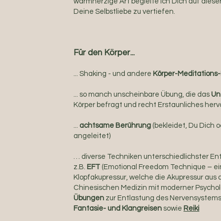
warmherzige Art begleite ich Dich auf dieser 
Deine Selbstliebe zu vertiefen.
Für den Körper...
... Shaking - und andere
Körper-Meditations
... so manch unscheinbare Übung, die das
Un
Körper befragt und recht Erstaunliches herv
...
achtsame Berührung
(bekleidet, Du Dich o
angeleitet)
… diverse Techniken unterschiedlichster E
z.B.
EFT
(Emotional Freedom Technique – ei
Klopfakupressur, welche die Akupressur aus d
Chinesischen Medizin mit moderner Psycholo
Übungen
zur Entlastung des Nervensystems
Fantasie- und Klangreisen
sowie
Reiki