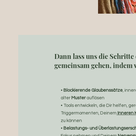
Dann lass uns die Schritte
gemeinsam gehen, indem 
•
Blockierende Glaubenssätze
, inne
alter
Muster
auflösen
• Tools entwickeln, die Dir helfen, ge
Triggermomenten, Deinem
Inneren 
zu können
•
Belastungs- und Überlastungsers
Fokus nehmen und Deinem
Nervens