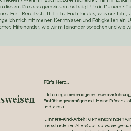
heidest / Wenn Ihr Euch dazu entscheidet, mit mir zusamme
an diesem Prozess gemeinsam beteiligt. Um in Deinem / 
ne / Eure Bereitschaft, Dich / Euch für das, was ansteht, 
nge ich mich mit meinen Kenntnissen und Fähigkeiten ein. U
ames Miteinander, wie wir miteinander sprechen und wie wi
Für's Herz...
sweisen
... Ich bringe
meine eigene Lebenserfahrung
Einfühlungsvermögen
mit. Meine Präsenz is
und direkt.
…
Innere-Kind-Arbeit
: Gemeinsam holen wir
(verschiedenen Alters) dort ab, wo sie gerade