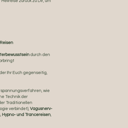
Heilreise zurück zu Dir, um
-Reisen
terbewusstsein
durch den
orbringt
der Ihr Euch gegenseitig,
ntspannungsverfahren, wie
ne Technik der
er Traditionellen
gie verbindet),
Vagusnerv-
,
Hypno- und Trancereisen
,