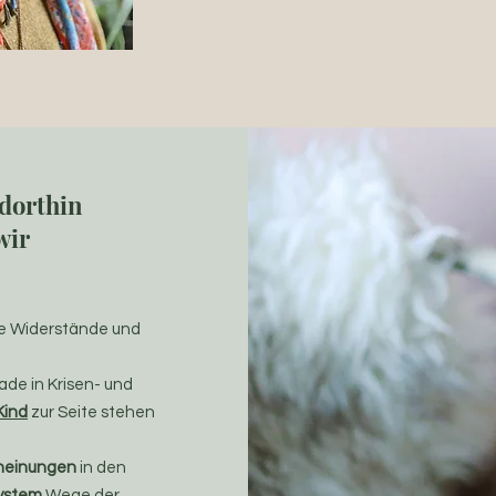
 dorthin
wir
re Widerstände und
rade in Krisen- und
Kind
zur Seite stehen
cheinungen
in den
ystem
Wege der