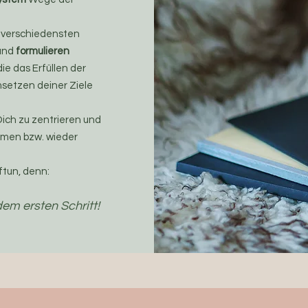
 verschiedensten
 und
formulieren
 die das Erfüllen der
setzen deiner Ziele
Dich zu zentrieren und
en bzw. wieder
ftun, denn:
em ersten Schritt!