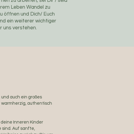
n zu arbeiten, sei Dir / seid
Eurem Leben Wandel zu
zu öffnen und Dich/ Euch
nd ein weiterer wichtiger
r uns verstehen.
, und auch ein großes
t warmherzig, authentisch
 deine Inneren Kinder
 sind. Auf sanfte,