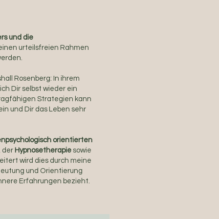
rs und die
 einen urteilsfreien Rahmen
werden.
hall Rosenberg: In ihrem
ch Dir selbst wieder ein
tragfähigen Strategien kann
sein und Dir das Leben sehr
enpsychologisch orientierten
, der
Hypnosetherapie
sowie
weitert wird dies durch meine
eutung und Orientierung
 innere Erfahrungen bezieht.