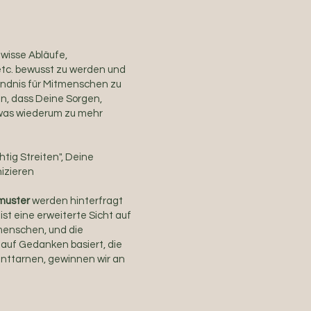
ewisse Abläufe,
tc. bewusst zu werden und
tändnis für Mitmenschen zu
n, dass Deine Sorgen,
, was wiederum zu mehr
ichtig Streiten", Deine
izieren
muster
werden hinterfragt
 ist eine erweiterte Sicht auf
menschen, und die
 auf Gedanken basiert, die
 enttarnen, gewinnen wir an